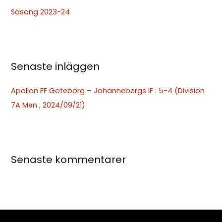
t
Säsong 2023-24
e
r
:
Senaste inläggen
Apollon FF Göteborg – Johannebergs IF : 5-4 (Division
7A Men , 2024/09/21)
Senaste kommentarer