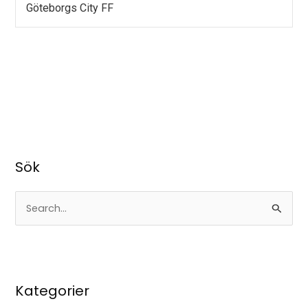
Göteborgs City FF
Sök
S
ö
k
e
Kategorier
f