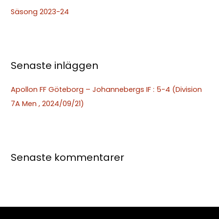
t
Säsong 2023-24
e
r
:
Senaste inläggen
Apollon FF Göteborg – Johannebergs IF : 5-4 (Division
7A Men , 2024/09/21)
Senaste kommentarer