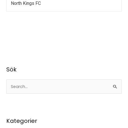
North Kings FC
Sök
S
ö
k
e
Kategorier
f