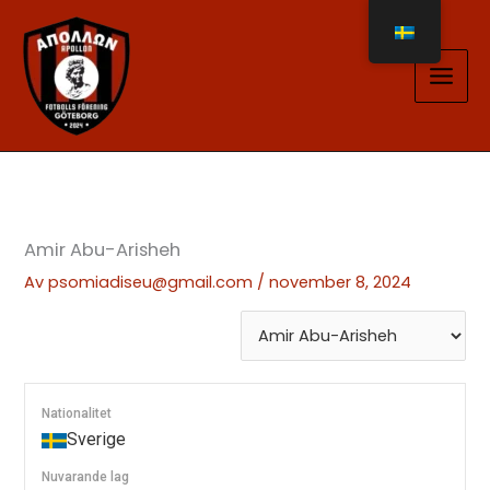
Hoppa
till
innehåll
Amir Abu-Arisheh
Av
psomiadiseu@gmail.com
/
november 8, 2024
Nationalitet
Sverige
Nuvarande lag