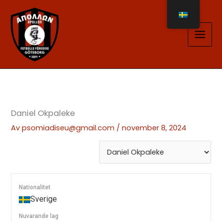
Hoppa
till
innehåll
Daniel Okpaleke
Av
psomiadiseu@gmail.com
/
november 8, 2024
Nationalitet
Sverige
Nuvarande lag