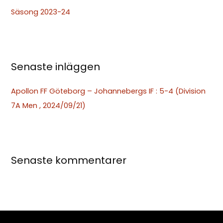
t
Säsong 2023-24
e
r
:
Senaste inläggen
Apollon FF Göteborg – Johannebergs IF : 5-4 (Division
7A Men , 2024/09/21)
Senaste kommentarer