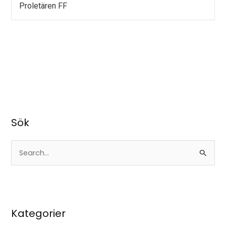
Proletären FF
Sök
S
ö
k
e
Kategorier
f