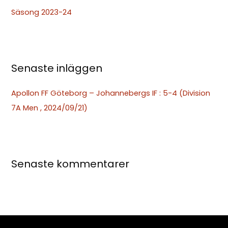
t
Säsong 2023-24
e
r
:
Senaste inläggen
Apollon FF Göteborg – Johannebergs IF : 5-4 (Division
7A Men , 2024/09/21)
Senaste kommentarer