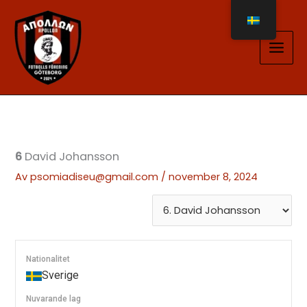
Hoppa
till
innehåll
6
David Johansson
Av
psomiadiseu@gmail.com
/
november 8, 2024
Nationalitet
Sverige
Nuvarande lag