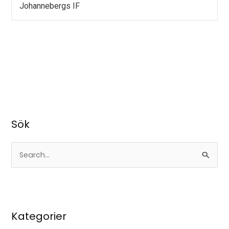
Johannebergs IF
Sök
S
ö
k
e
Kategorier
f