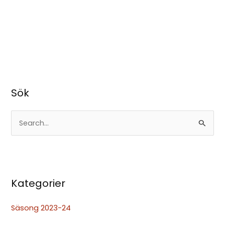
Sök
S
ö
k
e
Kategorier
f
t
Säsong 2023-24
e