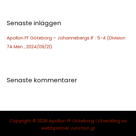
r
:
Senaste inläggen
Apollon FF Göteborg – Johannebergs IF : 5-4 (Division
7A Men , 2024/09/21)
Senaste kommentarer
Copyright © 2026 Apollon FF Göteborg | Utveckling av
webbplatser
Junction.gr