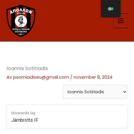
Hoppa
till
innehåll
Ioannis Sotiriadis
Av
psomiadiseu@gmail.com
/
november 8, 2024
Nuvarande lag
Järnbrotts IF