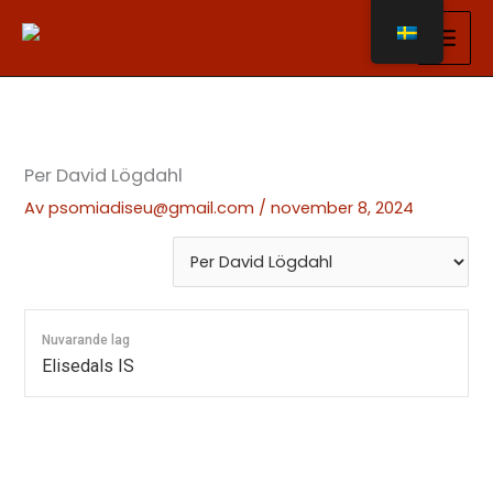
Hoppa
till
innehåll
Per David Lögdahl
Av
psomiadiseu@gmail.com
/
november 8, 2024
Nuvarande lag
Elisedals IS