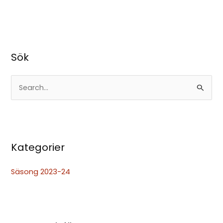
Sök
S
ö
k
e
Kategorier
f
t
Säsong 2023-24
e
r
: