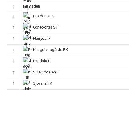
1
FK Heden
Fröjdens FK
1
Göteborgs SIF
1
Härryda IF
1
Kungsladugårds BK
1
Landala IF
1
SG Ruddalen IF
1
Sjövalla FK
1