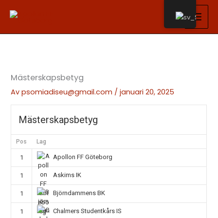
Hoppa
till
innehåll
Mästerskapsbetyg
Av
psomiadiseu@gmail.com
/
januari 20, 2025
Mästerskapsbetyg
Pos
Lag
Apollon FF Göteborg
1
Askims IK
1
Björndammens BK
1
Chalmers Studentkårs IS
1