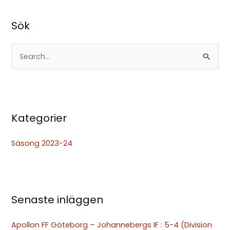
Sök
S
ö
k
e
Kategorier
f
t
Säsong 2023-24
e
r
:
Senaste inläggen
Apollon FF Göteborg – Johannebergs IF : 5-4 (Division