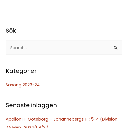
Sök
S
ö
k
Kategorier
e
f
Säsong 2023-24
t
e
Senaste inläggen
r
:
Apollon FF Göteborg – Johannebergs IF : 5-4 (Division
7A Men , 2024/09/21)