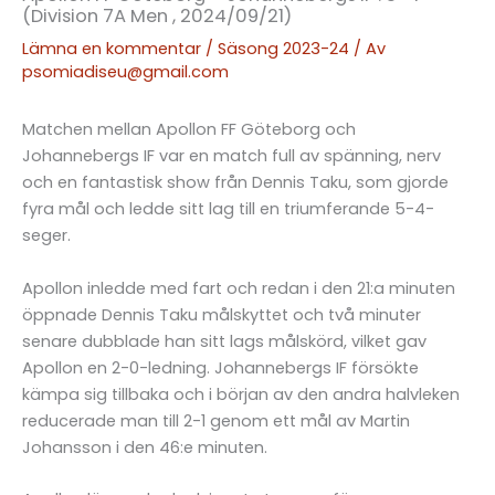
(Division 7A Men , 2024/09/21)
Lämna en kommentar
/
Säsong 2023-24
/ Av
psomiadiseu@gmail.com
Matchen mellan Apollon FF Göteborg och
Johannebergs IF var en match full av spänning, nerv
och en fantastisk show från Dennis Taku, som gjorde
fyra mål och ledde sitt lag till en triumferande 5-4-
seger.
Apollon inledde med fart och redan i den 21:a minuten
öppnade Dennis Taku målskyttet och två minuter
senare dubblade han sitt lags målskörd, vilket gav
Apollon en 2-0-ledning. Johannebergs IF försökte
kämpa sig tillbaka och i början av den andra halvleken
reducerade man till 2-1 genom ett mål av Martin
Johansson i den 46:e minuten.