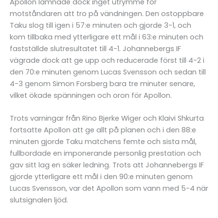
Apollon lämnade dock inget utrymme för
motståndaren att tro på vändningen. Den ostoppbare
Taku slog till igen i 57:e minuten och gjorde 3-1, och
kom tillbaka med ytterligare ett mål i 63:e minuten och
fastställde slutresultatet till 4-1. Johannebergs IF
vägrade dock att ge upp och reducerade först till 4-2 i
den 70:e minuten genom Lucas Svensson och sedan till
4-3 genom Simon Forsberg bara tre minuter senare,
vilket ökade spänningen och oron för Apollon.
Trots varningar från Rino Bjerke Wiger och Klaivi Shkurta
fortsatte Apollon att ge allt på planen och i den 88:e
minuten gjorde Taku matchens femte och sista mål,
fullbordade en imponerande personlig prestation och
gav sitt lag en säker ledning. Trots att Johannebergs IF
gjorde ytterligare ett mål i den 90:e minuten genom
Lucas Svensson, var det Apollon som vann med 5-4 när
slutsignalen ljöd.