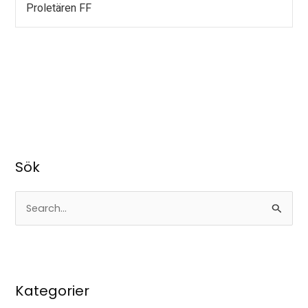
Proletären FF
Sök
S
ö
k
e
Kategorier
f