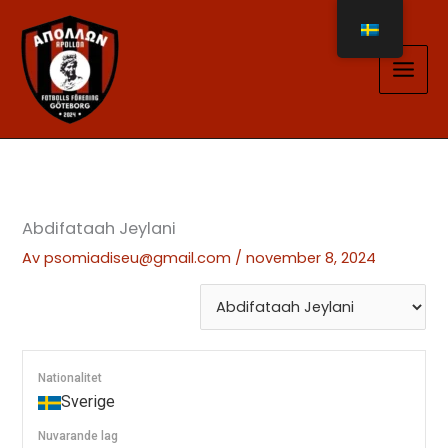
Hoppa
till
innehåll
Abdifataah Jeylani
Av
psomiadiseu@gmail.com
/
november 8, 2024
Nationalitet
Sverige
Nuvarande lag