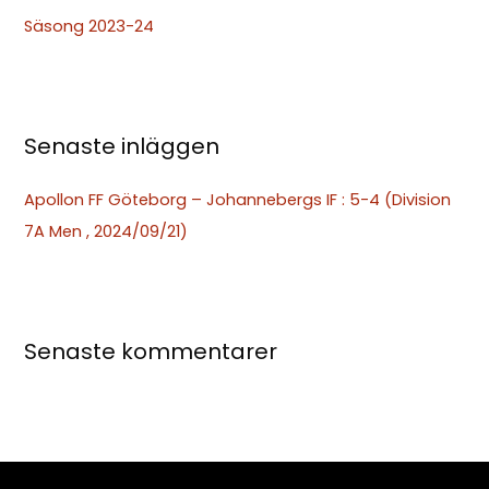
t
Säsong 2023-24
e
r
:
Senaste inläggen
Apollon FF Göteborg – Johannebergs IF : 5-4 (Division
7A Men , 2024/09/21)
Senaste kommentarer