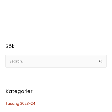
Sök
S
ö
k
e
Kategorier
f
t
Säsong 2023-24
e