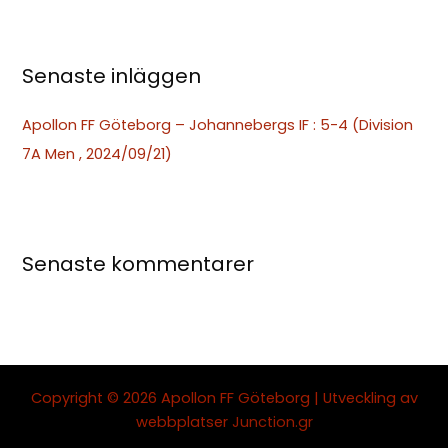
r
:
Senaste inläggen
Apollon FF Göteborg – Johannebergs IF : 5-4 (Division
7A Men , 2024/09/21)
Senaste kommentarer
Copyright © 2026 Apollon FF Göteborg | Utveckling av
webbplatser
Junction.gr