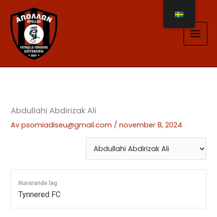
Hoppa
till
innehåll
Abdullahi Abdirizak Ali
Av
psomiadiseu@gmail.com
/
november 8, 2024
Nuvarande lag
Tynnered FC