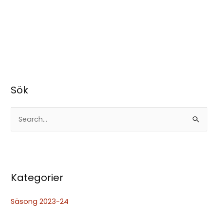
Sök
S
ö
k
e
Kategorier
f
t
Säsong 2023-24
e