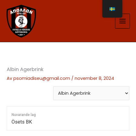
Hoppa
till
innehåll
Albin Agerbrink
Av
psomiadiseu@gmail.com
/
november 8, 2024
Nuvarande lag
Ösets BK