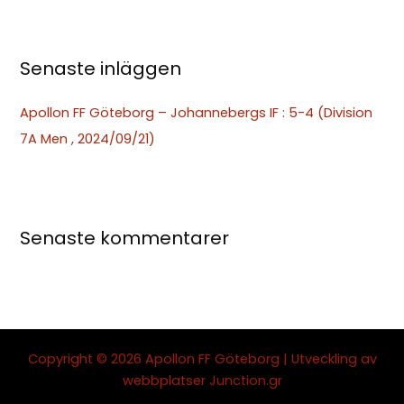
r
:
Senaste inläggen
Apollon FF Göteborg – Johannebergs IF : 5-4 (Division
7A Men , 2024/09/21)
Senaste kommentarer
Copyright © 2026 Apollon FF Göteborg | Utveckling av
webbplatser
Junction.gr