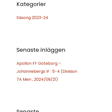
f
Kategorier
t
Säsong 2023-24
e
r
:
Senaste inläggen
Apollon FF Göteborg –
Johannebergs IF : 5-4 (Division
7A Men , 2024/09/21)
Senaste