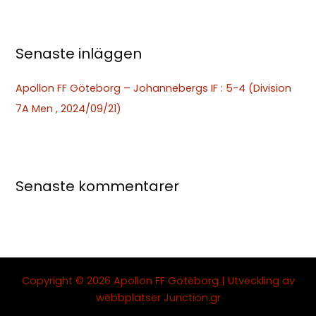
r
:
Senaste inläggen
Apollon FF Göteborg – Johannebergs IF : 5-4 (Division
7A Men , 2024/09/21)
Senaste kommentarer
Copyright © 2026 Apollon FF Göteborg | Utveckling av
webbplatser
Junction.gr