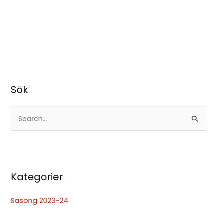
Sök
S
ö
k
e
Kategorier
f
t
Säsong 2023-24
e