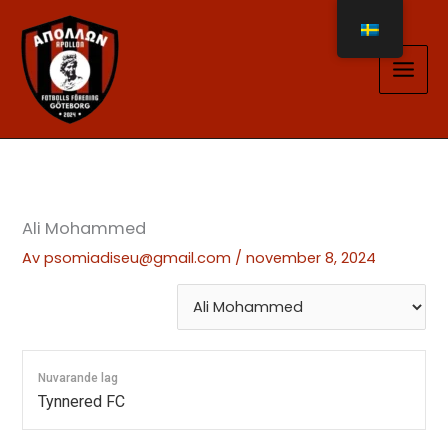
Hoppa
till
innehåll
Ali Mohammed
Av
psomiadiseu@gmail.com
/
november 8, 2024
Nuvarande lag
Tynnered FC