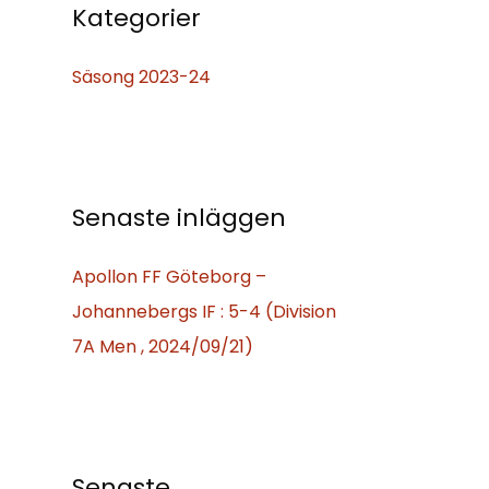
f
Kategorier
t
Säsong 2023-24
e
r
:
Senaste inläggen
Apollon FF Göteborg –
Johannebergs IF : 5-4 (Division
7A Men , 2024/09/21)
Senaste