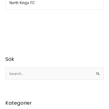
North Kings FC
Sök
S
ö
k
e
Kategorier
f