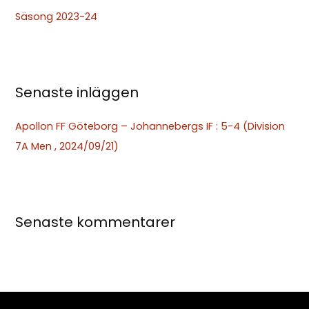
t
Säsong 2023-24
e
r
:
Senaste inläggen
Apollon FF Göteborg – Johannebergs IF : 5-4 (Division
7A Men , 2024/09/21)
Senaste kommentarer