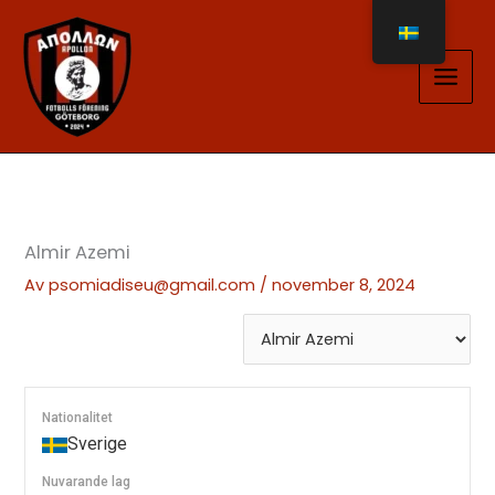
Hoppa
till
innehåll
Almir Azemi
Av
psomiadiseu@gmail.com
/
november 8, 2024
Nationalitet
Sverige
Nuvarande lag