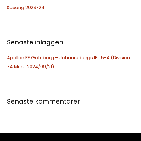
t
Säsong 2023-24
e
r
:
Senaste inläggen
Apollon FF Göteborg – Johannebergs IF : 5-4 (Division
7A Men , 2024/09/21)
Senaste kommentarer