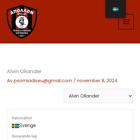
Hoppa
till
innehåll
Alvin Ollander
Av
psomiadiseu@gmail.com
/
november 8, 2024
Nationalitet
Sverige
Nuvarande lag