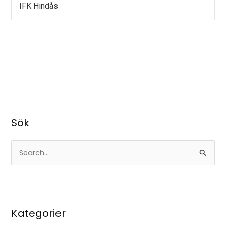
IFK Hindås
Sök
S
ö
k
e
Kategorier
f