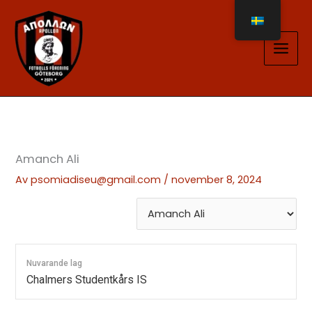
Hoppa
till
innehåll
Amanch Ali
Av
psomiadiseu@gmail.com
/
november 8, 2024
Nuvarande lag
Chalmers Studentkårs IS