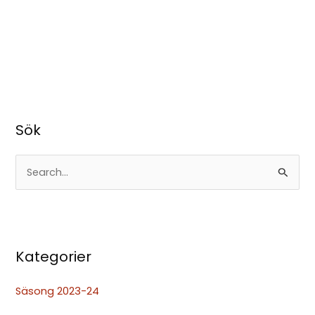
Sök
S
ö
k
e
Kategorier
f
t
Säsong 2023-24
e