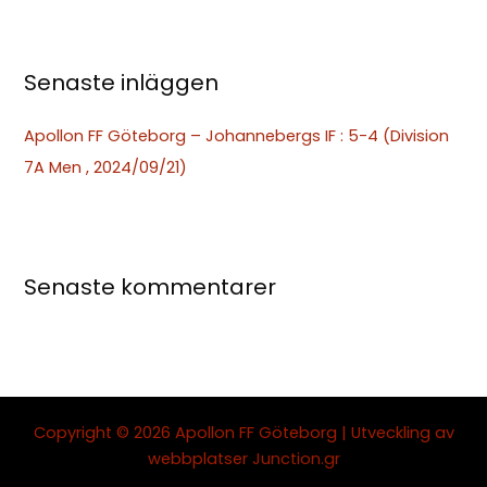
r
:
Senaste inläggen
Apollon FF Göteborg – Johannebergs IF : 5-4 (Division
7A Men , 2024/09/21)
Senaste kommentarer
Copyright © 2026 Apollon FF Göteborg | Utveckling av
webbplatser
Junction.gr