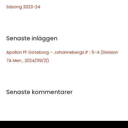
t
Säsong 2023-24
e
r
:
Senaste inläggen
Apollon FF Göteborg – Johannebergs IF : 5-4 (Division
7A Men , 2024/09/21)
Senaste kommentarer