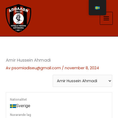
Hoppa
till
innehåll
Amir Hussein Ahmadi
Av
psomiadiseu@gmail.com
/
november 8, 2024
Nationalitet
Sverige
Nuvarande lag