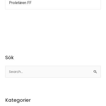
Proletären FF
Sök
S
ö
k
e
Kategorier
f