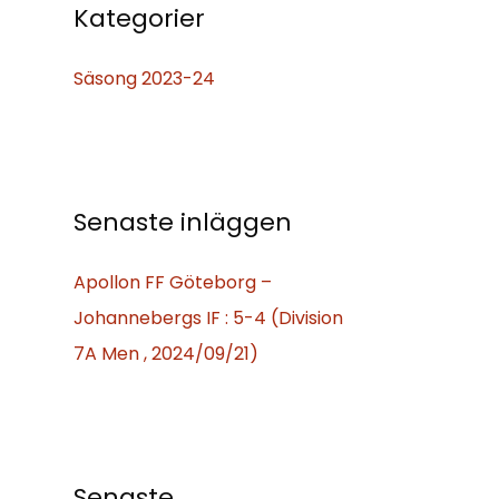
f
Kategorier
t
Säsong 2023-24
e
r
:
Senaste inläggen
Apollon FF Göteborg –
Johannebergs IF : 5-4 (Division
7A Men , 2024/09/21)
Senaste