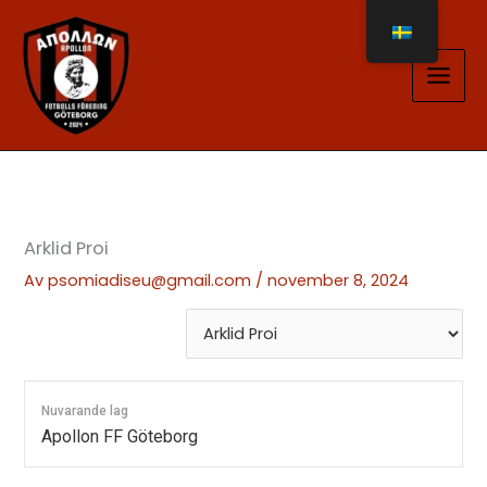
Hoppa
till
innehåll
Arklid Proi
Av
psomiadiseu@gmail.com
/
november 8, 2024
Nuvarande lag
Apollon FF Göteborg