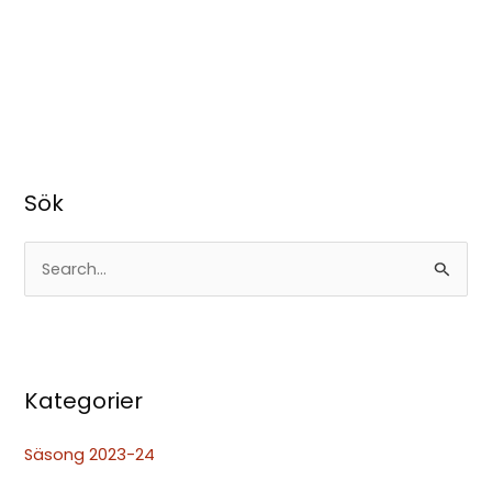
Sök
S
ö
k
e
Kategorier
f
t
Säsong 2023-24
e