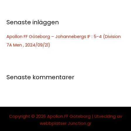
r
:
Senaste inläggen
Apollon FF Göteborg – Johannebergs IF : 5-4 (Division
7A Men , 2024/09/21)
Senaste kommentarer
Copyright © 2026 Apollon FF Göteborg | Utveckling av
webbplatser
Junction.gr