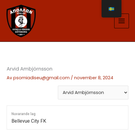
Hoppa
till
innehåll
Arvid Ambjörnsson
Av
psomiadiseu@gmail.com
/
november 8, 2024
Nuvarande lag
Bellevue City FK