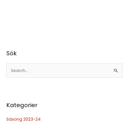
Sök
S
ö
k
e
Kategorier
f
t
Säsong 2023-24
e