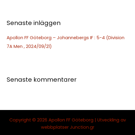
r
:
Senaste inläggen
Apollon FF Göteborg – Johannebergs IF : 5-4 (Division
7A Men , 2024/09/21)
Senaste kommentarer
Copyright © 2026 Apollon FF Göteborg | Utveckling av
webbplatser
Junction.gr