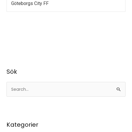
Göteborgs City FF
Sök
S
ö
k
e
Kategorier
f