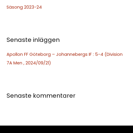
t
Säsong 2023-24
e
r
:
Senaste inläggen
Apollon FF Göteborg – Johannebergs IF : 5-4 (Division
7A Men , 2024/09/21)
Senaste kommentarer