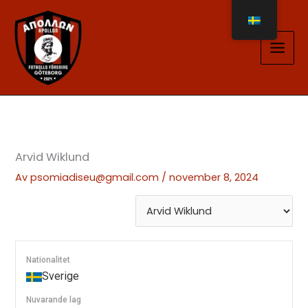
Hoppa
till
innehåll
Arvid Wiklund
Av
psomiadiseu@gmail.com
/
november 8, 2024
Nationalitet
Sverige
Nuvarande lag