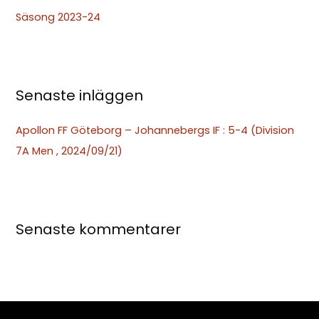
t
Säsong 2023-24
e
r
:
Senaste inläggen
Apollon FF Göteborg – Johannebergs IF : 5-4 (Division
7A Men , 2024/09/21)
Senaste kommentarer