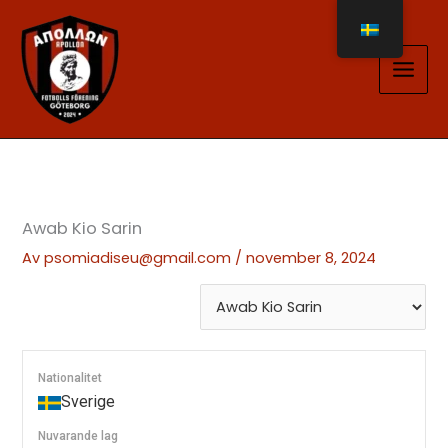
Hoppa
till
innehåll
Awab Kio Sarin
Av
psomiadiseu@gmail.com
/
november 8, 2024
Nationalitet
Sverige
Nuvarande lag