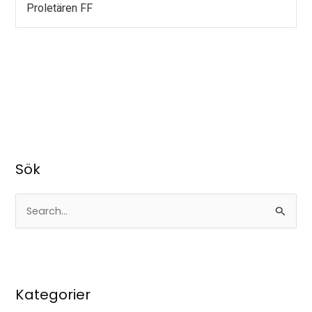
Proletären FF
Sök
S
ö
k
e
Kategorier
f