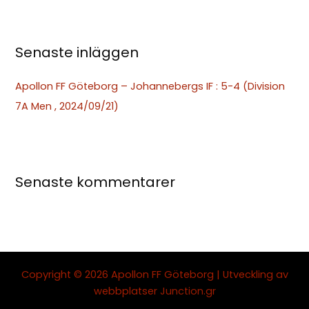
r
:
Senaste inläggen
Apollon FF Göteborg – Johannebergs IF : 5-4 (Division
7A Men , 2024/09/21)
Senaste kommentarer
Copyright © 2026 Apollon FF Göteborg | Utveckling av
webbplatser
Junction.gr