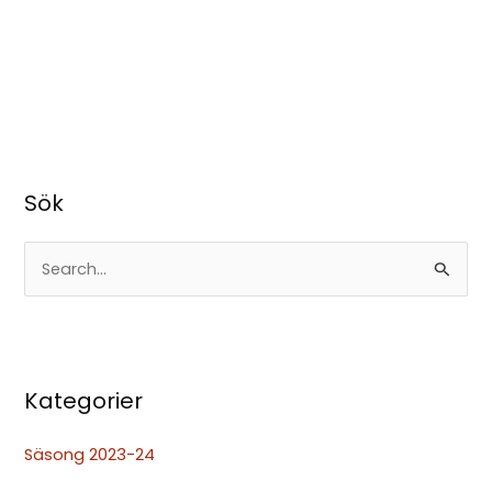
Sök
S
ö
k
e
Kategorier
f
t
Säsong 2023-24
e