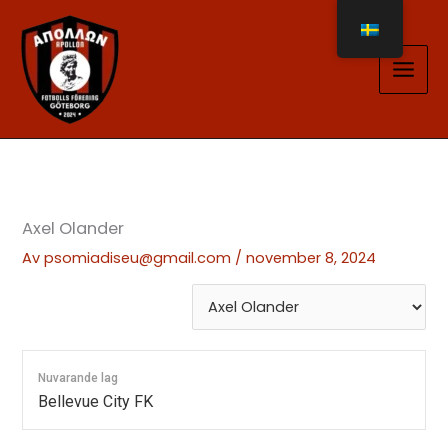
Hoppa
till
innehåll
Axel Olander
Av
psomiadiseu@gmail.com
/
november 8, 2024
Nuvarande lag
Bellevue City FK