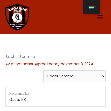
Hoppa
till
innehåll
Bachir Semmo
Av
psomiadiseu@gmail.com
/
november 8, 2024
Nuvarande lag
Ösets BK