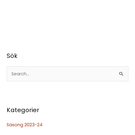
Sök
S
ö
k
e
Kategorier
f
t
Säsong 2023-24
e