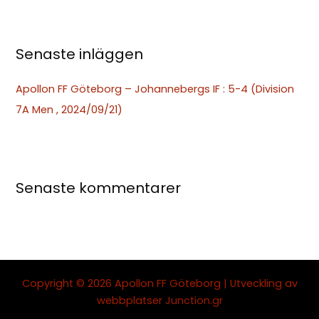
r
:
Senaste inläggen
Apollon FF Göteborg – Johannebergs IF : 5-4 (Division
7A Men , 2024/09/21)
Senaste kommentarer
Copyright © 2026 Apollon FF Göteborg | Utveckling av
webbplatser
Junction.gr