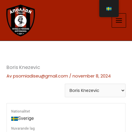
Hoppa
till
innehåll
Boris Knezevic
Av
psomiadiseu@gmail.com
/
november 8, 2024
Nationalitet
Sverige
Nuvarande lag