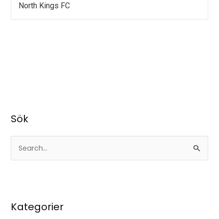
North Kings FC
Sök
S
ö
k
e
Kategorier
f