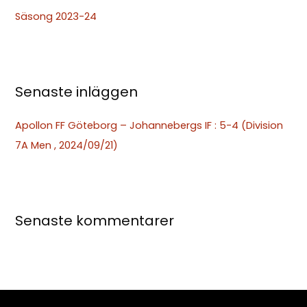
t
Säsong 2023-24
e
r
:
Senaste inläggen
Apollon FF Göteborg – Johannebergs IF : 5-4 (Division
7A Men , 2024/09/21)
Senaste kommentarer