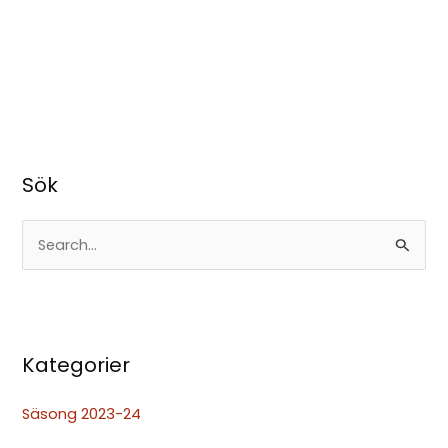
Sök
S
ö
k
e
Kategorier
f
t
Säsong 2023-24
e