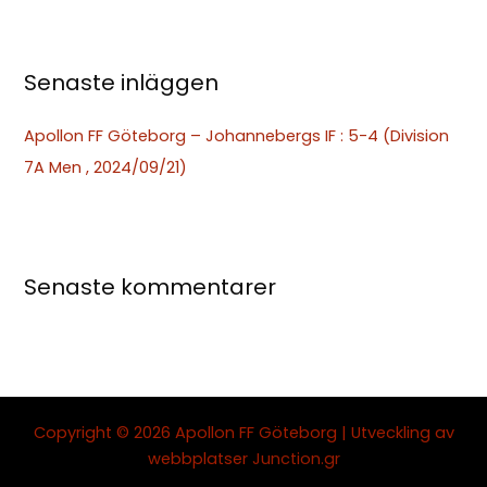
r
:
Senaste inläggen
Apollon FF Göteborg – Johannebergs IF : 5-4 (Division
7A Men , 2024/09/21)
Senaste kommentarer
Copyright © 2026 Apollon FF Göteborg | Utveckling av
webbplatser
Junction.gr