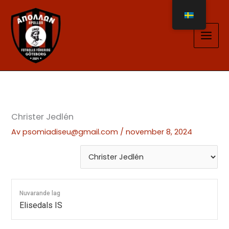
Hoppa
till
innehåll
Christer Jedlén
Av
psomiadiseu@gmail.com
/
november 8, 2024
Nuvarande lag
Elisedals IS