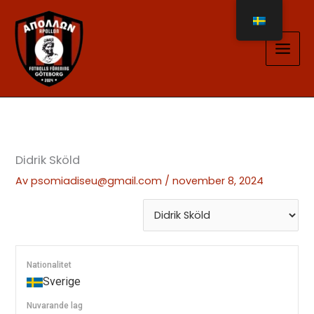
Hoppa
till
innehåll
Didrik Sköld
Av
psomiadiseu@gmail.com
/
november 8, 2024
Nationalitet
Sverige
Nuvarande lag