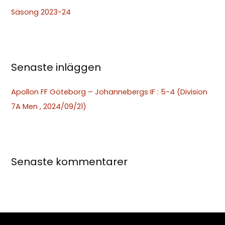
t
Säsong 2023-24
e
r
:
Senaste inläggen
Apollon FF Göteborg – Johannebergs IF : 5-4 (Division
7A Men , 2024/09/21)
Senaste kommentarer