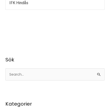
IFK Hindås
Sök
S
ö
k
e
Kategorier
f