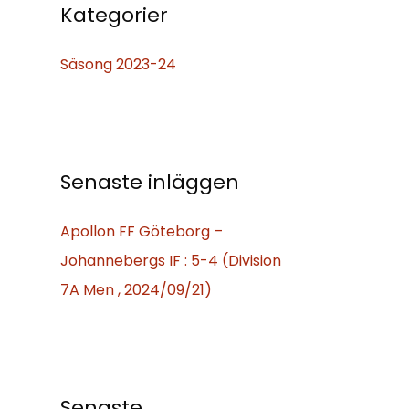
f
Kategorier
t
Säsong 2023-24
e
r
:
Senaste inläggen
Apollon FF Göteborg –
Johannebergs IF : 5-4 (Division
7A Men , 2024/09/21)
Senaste