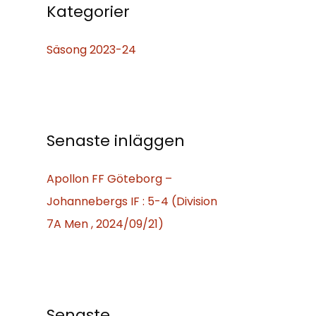
f
Kategorier
t
Säsong 2023-24
e
r
:
Senaste inläggen
Apollon FF Göteborg –
Johannebergs IF : 5-4 (Division
7A Men , 2024/09/21)
Senaste