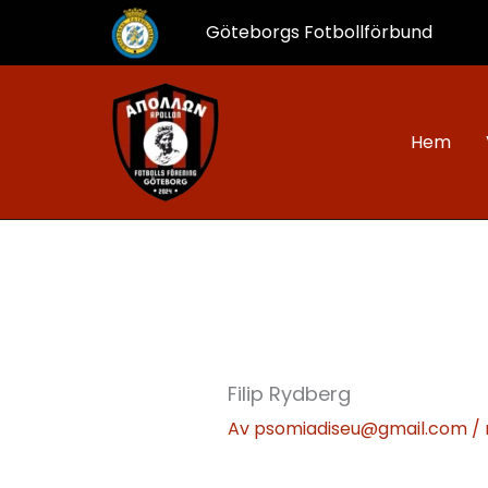
Hoppa
Göteborgs Fotbollförbund​
till
innehåll
Hem
Filip Rydberg
Av
psomiadiseu@gmail.com
/