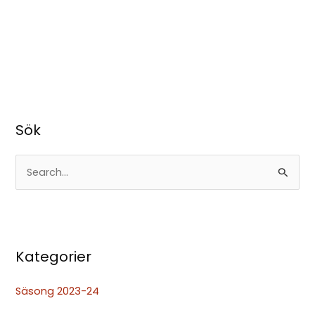
Sök
S
ö
k
e
Kategorier
f
t
Säsong 2023-24
e