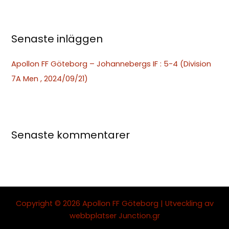
r
:
Senaste inläggen
Apollon FF Göteborg – Johannebergs IF : 5-4 (Division
7A Men , 2024/09/21)
Senaste kommentarer
Copyright © 2026 Apollon FF Göteborg | Utveckling av
webbplatser
Junction.gr