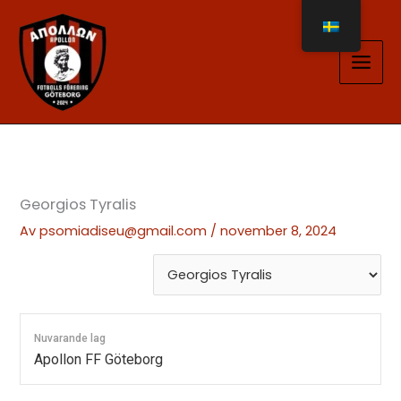
Hoppa
till
innehåll
Georgios Tyralis
Av
psomiadiseu@gmail.com
/
november 8, 2024
Nuvarande lag
Apollon FF Göteborg