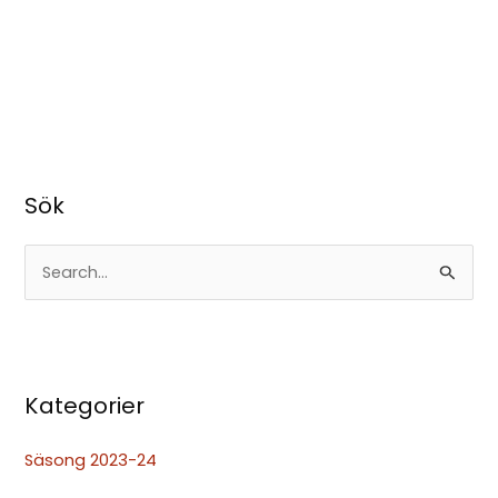
Sök
S
ö
k
e
Kategorier
f
t
Säsong 2023-24
e