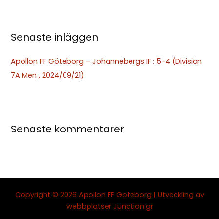
r
:
Senaste inläggen
Apollon FF Göteborg – Johannebergs IF : 5-4 (Division
7A Men , 2024/09/21)
Senaste kommentarer
Copyright © 2026 Apollon FF Göteborg | Utveckling av
webbplatser
Junction.gr