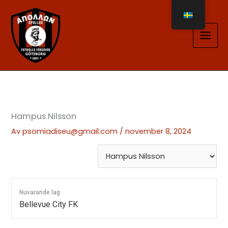
Hoppa
till
innehåll
Hampus Nilsson
Av
psomiadiseu@gmail.com
/
november 8, 2024
Nuvarande lag
Bellevue City FK