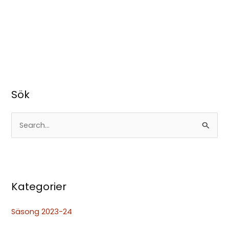
Sök
S
ö
k
e
Kategorier
f
t
Säsong 2023-24
e