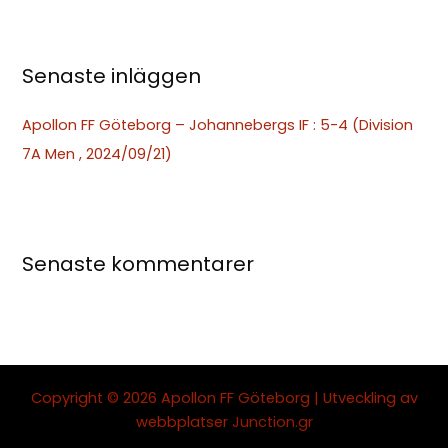
r
:
Senaste inläggen
Apollon FF Göteborg – Johannebergs IF : 5-4 (Division
7A Men , 2024/09/21)
Senaste kommentarer
Copyright © 2026 Apollon FF Göteborg | Utveckling av
webbplatser
Junction.gr