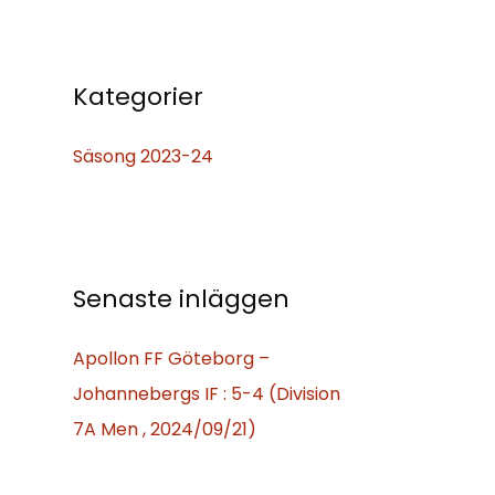
k
e
f
Kategorier
t
Säsong 2023-24
e
r
:
Senaste inläggen
Apollon FF Göteborg –
Johannebergs IF : 5-4 (Division
7A Men , 2024/09/21)