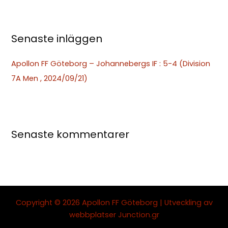
r
:
Senaste inläggen
Apollon FF Göteborg – Johannebergs IF : 5-4 (Division
7A Men , 2024/09/21)
Senaste kommentarer
Copyright © 2026 Apollon FF Göteborg | Utveckling av
webbplatser
Junction.gr