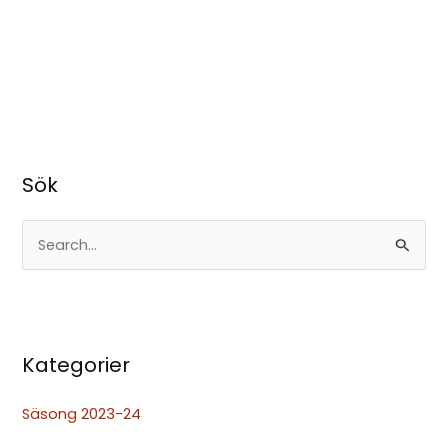
Sök
S
ö
k
e
Kategorier
f
t
Säsong 2023-24
e