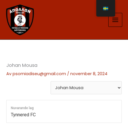
Hoppa
till
innehåll
Johan Mousa
Av
psomiadiseu@gmail.com
/
november 8, 2024
Nuvarande lag
Tynnered FC