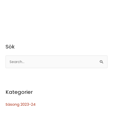
Sök
S
ö
k
e
Kategorier
f
t
Säsong 2023-24
e