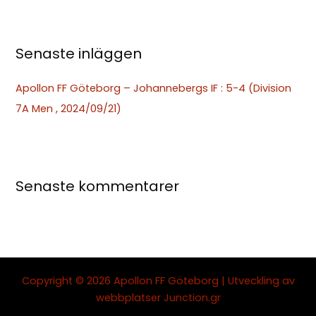
r
:
Senaste inläggen
Apollon FF Göteborg – Johannebergs IF : 5-4 (Division
7A Men , 2024/09/21)
Senaste kommentarer
Copyright © 2026 Apollon FF Göteborg | Utveckling av
webbplatser
Junction.gr