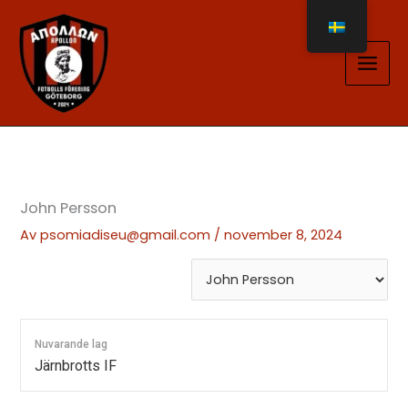
Hoppa
till
innehåll
John Persson
Av
psomiadiseu@gmail.com
/
november 8, 2024
Nuvarande lag
Järnbrotts IF