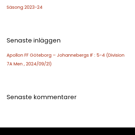
t
Säsong 2023-24
e
r
:
Senaste inläggen
Apollon FF Göteborg – Johannebergs IF : 5-4 (Division
7A Men , 2024/09/21)
Senaste kommentarer