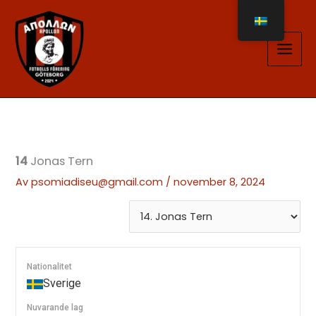
Hoppa
till
innehåll
14
Jonas Tern
Av
psomiadiseu@gmail.com
/
november 8, 2024
Nationalitet
Sverige
Nuvarande lag