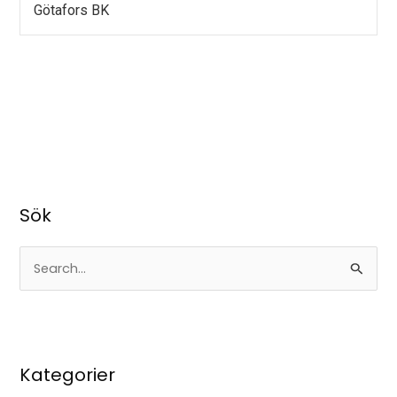
Götafors BK
Sök
S
ö
k
e
Kategorier
f