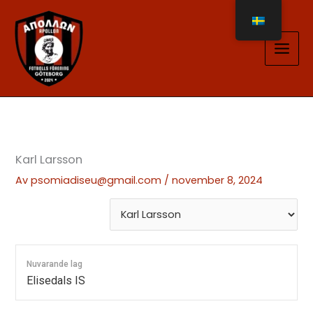
Hoppa
till
innehåll
Karl Larsson
Av
psomiadiseu@gmail.com
/
november 8, 2024
Nuvarande lag
Elisedals IS