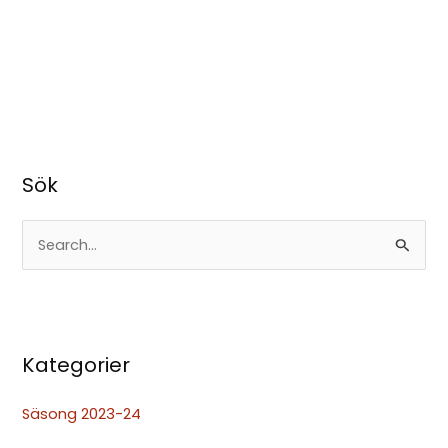
Sök
S
ö
k
e
Kategorier
f
t
Säsong 2023-24
e