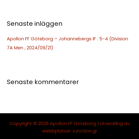
r
:
Senaste inläggen
Apollon FF Göteborg – Johannebergs IF : 5-4 (Division
7A Men , 2024/09/21)
Senaste kommentarer
Copyright © 2026 Apollon FF Göteborg | Utveckling av
webbplatser
Junction.gr