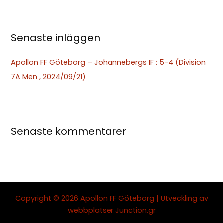
r
:
Senaste inläggen
Apollon FF Göteborg – Johannebergs IF : 5-4 (Division
7A Men , 2024/09/21)
Senaste kommentarer
Copyright © 2026 Apollon FF Göteborg | Utveckling av
webbplatser
Junction.gr