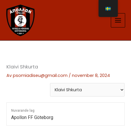
Hoppa
till
innehåll
Klaivi Shkurta
Av
psomiadiseu@gmail.com
/
november 8, 2024
Nuvarande lag
Apollon FF Göteborg