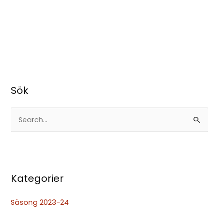
Sök
S
ö
k
e
Kategorier
f
t
Säsong 2023-24
e