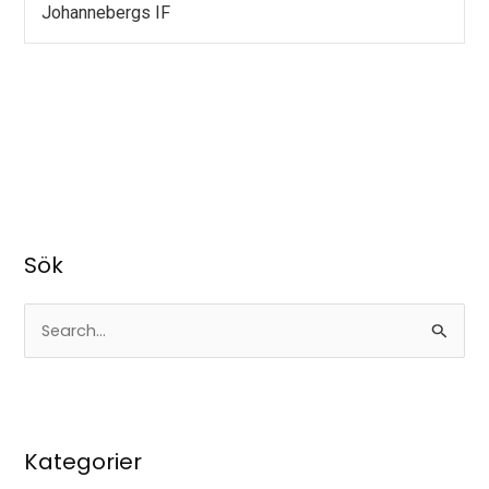
Johannebergs IF
Sök
S
ö
k
e
Kategorier
f