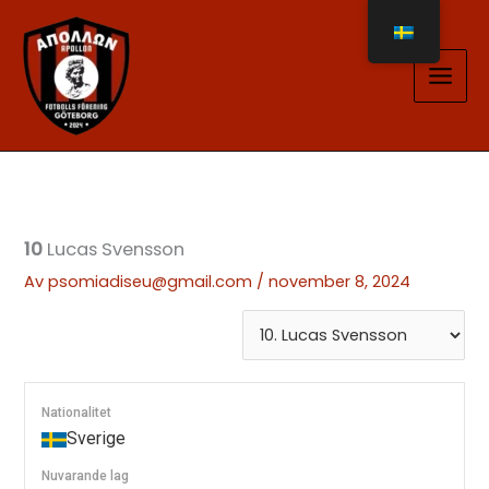
Hoppa
till
innehåll
10
Lucas Svensson
Av
psomiadiseu@gmail.com
/
november 8, 2024
Nationalitet
Sverige
Nuvarande lag