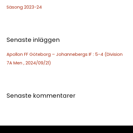
t
Säsong 2023-24
e
r
:
Senaste inläggen
Apollon FF Göteborg – Johannebergs IF : 5-4 (Division
7A Men , 2024/09/21)
Senaste kommentarer