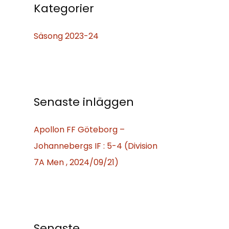
f
Kategorier
t
Säsong 2023-24
e
r
:
Senaste inläggen
Apollon FF Göteborg –
Johannebergs IF : 5-4 (Division
7A Men , 2024/09/21)
Senaste