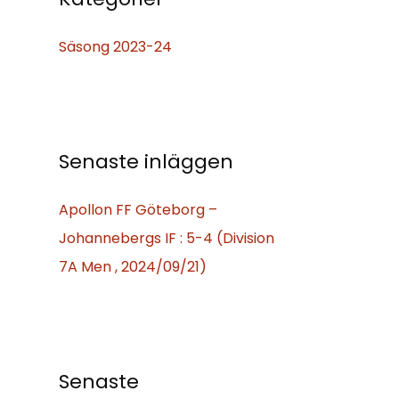
t
Säsong 2023-24
e
r
:
Senaste inläggen
Apollon FF Göteborg –
Johannebergs IF : 5-4 (Division
7A Men , 2024/09/21)
Senaste