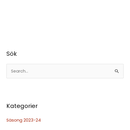
Sök
S
ö
k
e
Kategorier
f
t
Säsong 2023-24
e