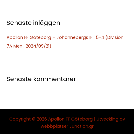
r
:
Senaste inläggen
Apollon FF Göteborg – Johannebergs IF : 5-4 (Division
7A Men , 2024/09/21)
Senaste kommentarer
Copyright © 2026 Apollon FF Göteborg | Utveckling av
webbplatser
Junction.gr