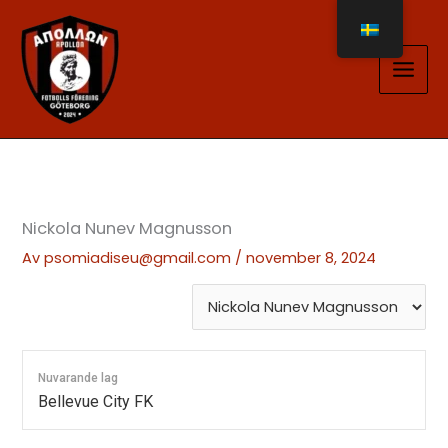
Hoppa
till
innehåll
Nickola Nunev Magnusson
Av
psomiadiseu@gmail.com
/
november 8, 2024
Nuvarande lag
Bellevue City FK