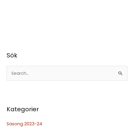
Sök
S
ö
k
e
Kategorier
f
t
Säsong 2023-24
e