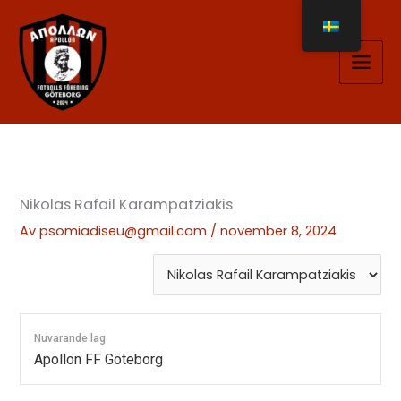
Hoppa
till
innehåll
Nikolas Rafail Karampatziakis
Av
psomiadiseu@gmail.com
/
november 8, 2024
Nuvarande lag
Apollon FF Göteborg