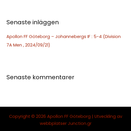
r
:
Senaste inläggen
Apollon FF Göteborg – Johannebergs IF : 5-4 (Division
7A Men , 2024/09/21)
Senaste kommentarer
Copyright © 2026 Apollon FF Göteborg | Utveckling av
webbplatser
Junction.gr