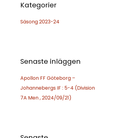
f
Kategorier
t
Säsong 2023-24
e
r
:
Senaste inläggen
Apollon FF Göteborg –
Loss Ratio
Johannebergs IF : 5-4 (Division
0
7A Men , 2024/09/21)
Senaste