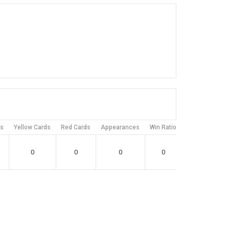
ts
Yellow Cards
Red Cards
Appearances
Win Ratio
Draw Ratio
0
0
0
0
0