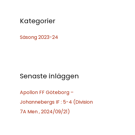
e
f
Kategorier
t
Säsong 2023-24
e
r
:
Senaste inläggen
Apollon FF Göteborg –
Johannebergs IF : 5-4 (Division
7A Men , 2024/09/21)