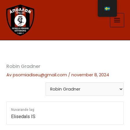
Hoppa
till
innehåll
Robin Gradner
Av
psomiadiseu@gmail.com
/
november 8, 2024
Nuvarande lag
Elisedals IS