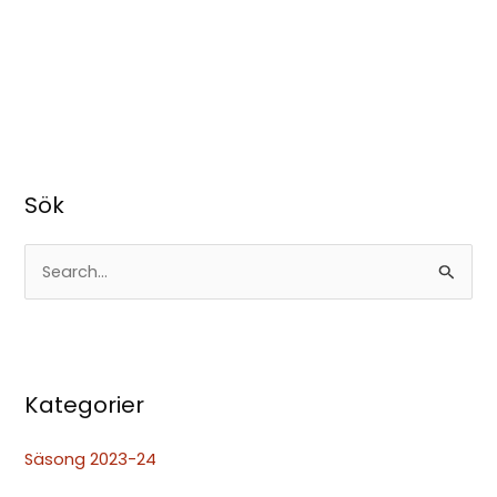
Sök
S
ö
k
e
Kategorier
f
t
Säsong 2023-24
e