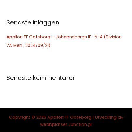
r
:
Senaste inläggen
Apollon FF Göteborg – Johannebergs IF : 5-4 (Division
7A Men , 2024/09/21)
Senaste kommentarer
Copyright © 2026 Apollon FF Göteborg | Utveckling av
webbplatser
Junction.gr