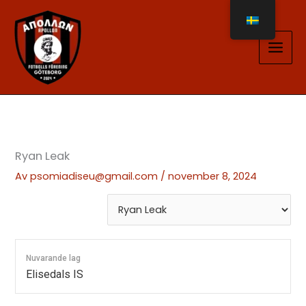
Hoppa
till
innehåll
Ryan Leak
Av
psomiadiseu@gmail.com
/
november 8, 2024
Nuvarande lag
Elisedals IS