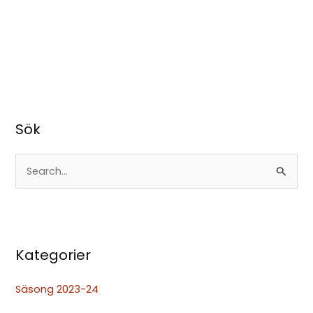
Sök
S
ö
k
e
Kategorier
f
t
Säsong 2023-24
e