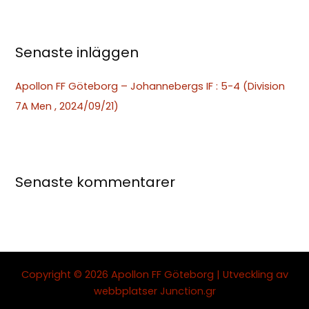
r
:
Senaste inläggen
Apollon FF Göteborg – Johannebergs IF : 5-4 (Division
7A Men , 2024/09/21)
Senaste kommentarer
Copyright © 2026 Apollon FF Göteborg | Utveckling av
webbplatser
Junction.gr