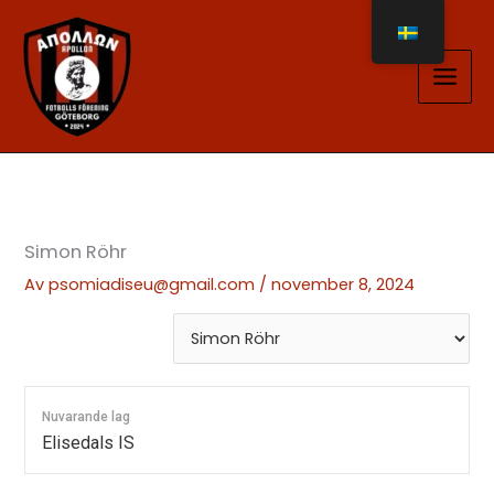
Hoppa
till
innehåll
Simon Röhr
Av
psomiadiseu@gmail.com
/
november 8, 2024
Nuvarande lag
Elisedals IS