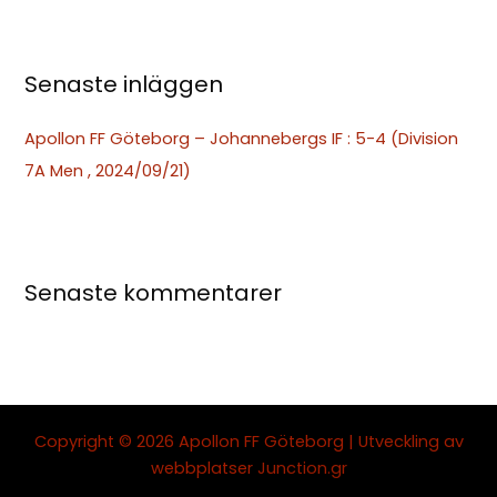
r
:
Senaste inläggen
Apollon FF Göteborg – Johannebergs IF : 5-4 (Division
7A Men , 2024/09/21)
Senaste kommentarer
Copyright © 2026 Apollon FF Göteborg | Utveckling av
webbplatser
Junction.gr