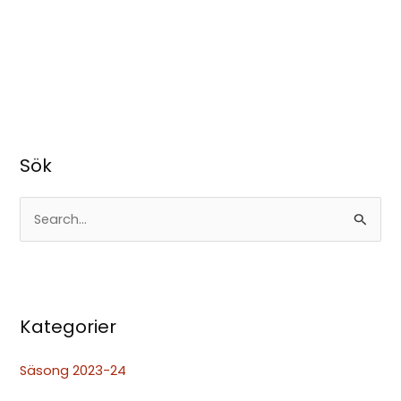
Sök
S
ö
k
e
Kategorier
f
t
Säsong 2023-24
e